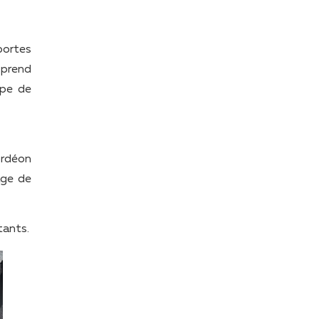
portes
 prend
ype de
ordéon
age de
tants.