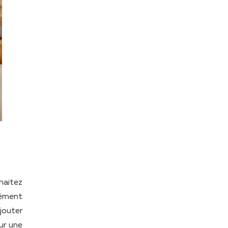
haitez
lément
jouter
ur une