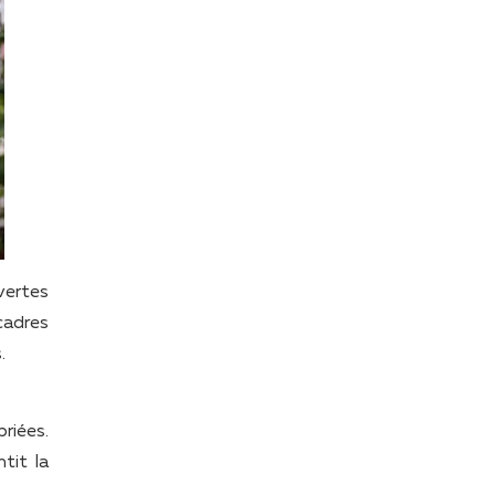
vertes
 cadres
.
priées.
tit la