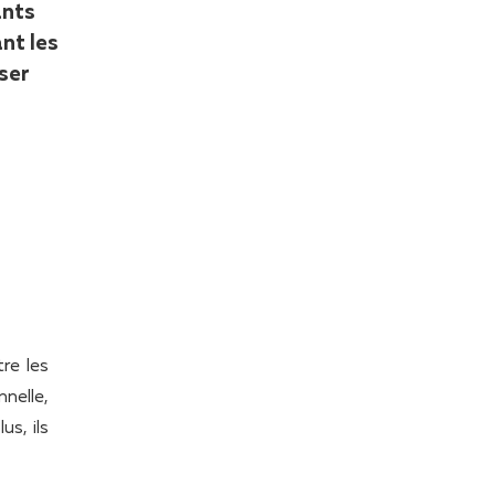
ants
nt les
ser
re les
nelle,
s, ils