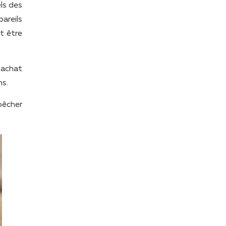
els des
areils
t être
 achat
ns.
pêcher