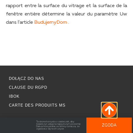
rapport entre la surface du vitrage et la surface de la
fenêtre entière détermine la valeur du paramètre Uw
dans l’article
BudujemyDom
.
DOŁĄCZ DO NAS
CLAUSE DU RGPD
IBOK
CARTE DES PRODUITS MS
Ta strona korzysta z ciasteczek, aby
świadczyć usługi na najwyższym poziomie.
ZGODA
Dalsze korzystanie ze strony oznacza, że
zgadzasz się na ich użycie.