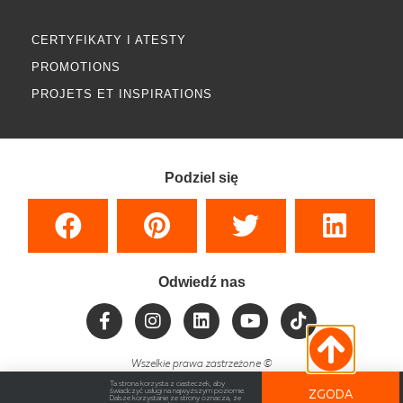
CERTYFIKATY I ATESTY
PROMOTIONS
PROJETS ET INSPIRATIONS
Podziel się
Odwiedź nas
Wszelkie prawa zastrzeżone
©
Ta strona korzysta z ciasteczek, aby
świadczyć usługi na najwyższym poziomie.
ZGODA
Dalsze korzystanie ze strony oznacza, że