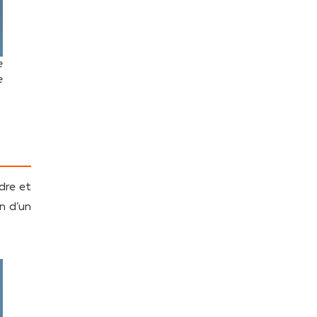
e
e
dre et
n d’un