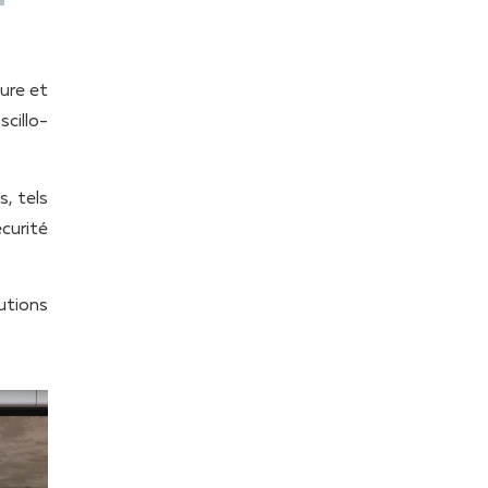
ure et
cillo-
, tels
curité
utions