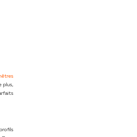
nêtres
 plus,
rfaits
rofils