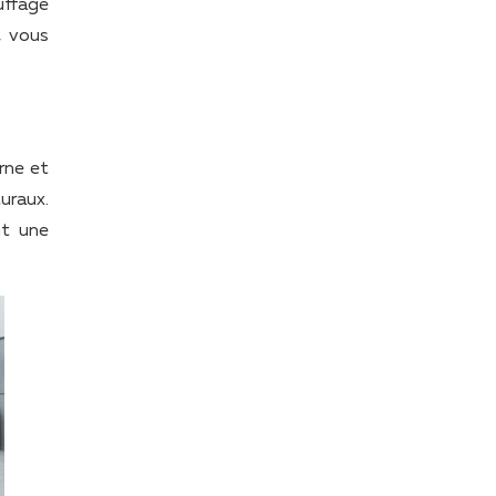
uffage
, vous
rne et
uraux.
nt une