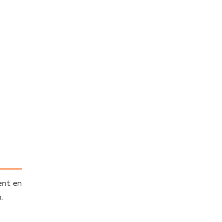
ent en
.