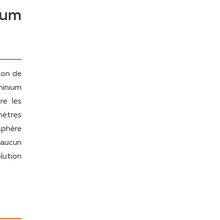
ium
son de
minium
re les
mètres
sphère
 aucun
lution