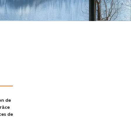
on de
grâce
ces de